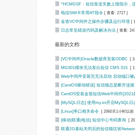
^HCMGSF：短信发送失败上报指示，适用
电信SIM卡常用AT指令
[ 查看: 2727 ]
金笛VC中间件之操作步骤及运行环境
[ 
日志常见错误代码及解决办法
[ 查看: 247
最新的文档:
[VC中间件]Oracle数据库安装ODBC
[ 
MG301模块无法发出短信 CMS 315
[
Web中间件安装完无法启动 启动端口被
[CentOS驱动错误] 短信猫总是断开连接，并显示 fa
CentOS安装金笛短信Web中间件[2021
[MySQL日志] 使用my.ini开启MySQ
[Linux]串口相关命令
[ 2060天1小时以前 
[移动|联通|电信] 短信中心号码查询
[ 
联通2G基站关闭后的短信猫症状Network Re